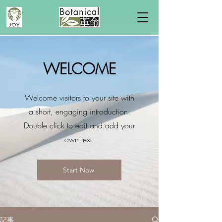
WELCOME
Welcome visitors to your site with
a short, engaging introduction.
Double click to edit and add your
own text.
Start Now
記事