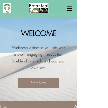
WELCOME
Welcome visitors to your site with
a short, engaging introduction.
Double click to edit and add your
own text.
Start Now
記事